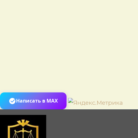
Пере
Написать в MAX
к
сод