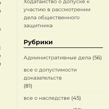
Ходатайство о допуске к
ю
участию в рассмотрении
в
дела общественного
защитника
е
Рубрики
с
е
Административные дела
(56)
и
все о допустимости
доказательств
(81)
все о наследстве
(45)