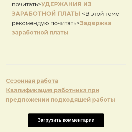
почитать>
УДЕРЖАНИЯ ИЗ
ЗАРАБОТНОЙ ПЛАТЫ
<В этой теме
рекомендую почитать>
Задержка
заработной платы
Навигация
Сезонная работа
по
Квалификация работника при
записям
предложении подходящей работы
Загрузить комментарии