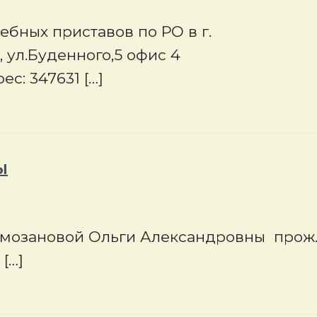
бных приставов по РО в г.
к, ул.Буденного,5 офис 4
с: 347631 […]
Ы
мозановой Ольги Александровны прож
 […]