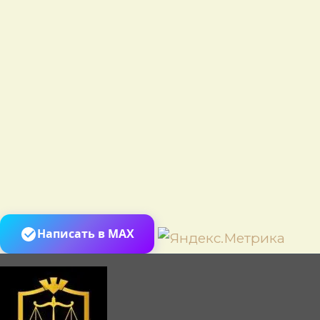
Пере
Написать в MAX
к
сод