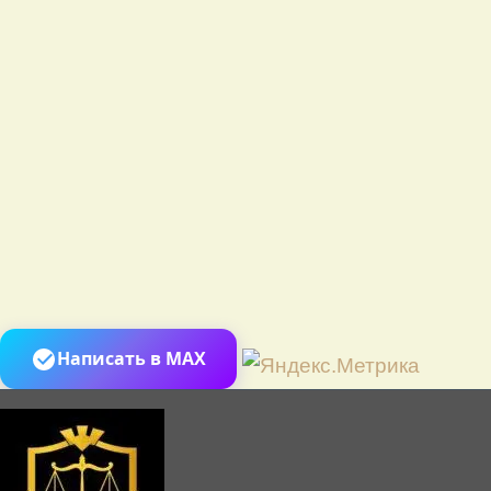
Перей
Написать в MAX
к
содер