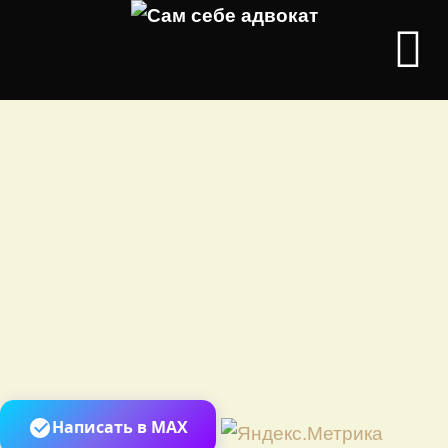
Перей
Написать в MAX
к