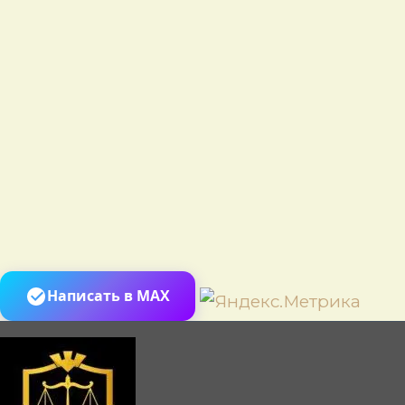
Пере
Написать в MAX
к
сод