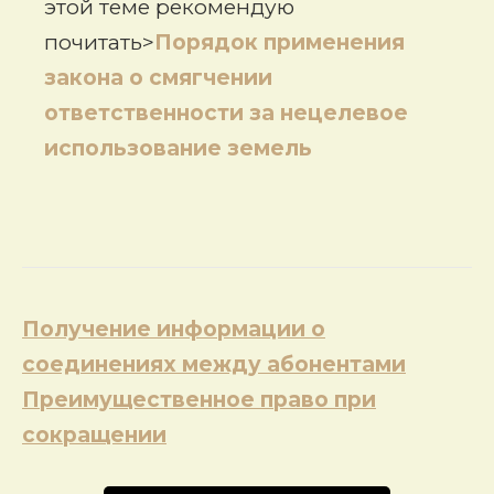
этой теме рекомендую
почитать>
Порядок применения
закона о смягчении
ответственности за нецелевое
использование земель
Навигация
Получение информации о
по
соединениях между абонентами
записям
Преимущественное право при
сокращении