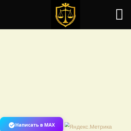
Перей
Написать в MAX
к