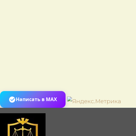
Пере
Написать в MAX
к
сод