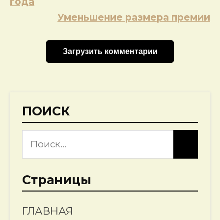
по
года
записям
Уменьшение размера премии
Загрузить комментарии
ПОИСК
Страницы
ГЛАВНАЯ