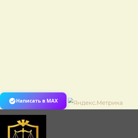
Пере
Написать в MAX
к
сод