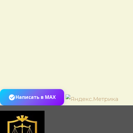
Пере
Написать в MAX
к
сод