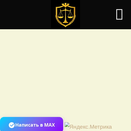
Перей
Написать в MAX
к