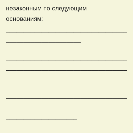
незаконным по следующим
основаниям:_______________________
__________________________________
_____________________
__________________________________
__________________________________
____________________
__________________________________
__________________________________
____________________