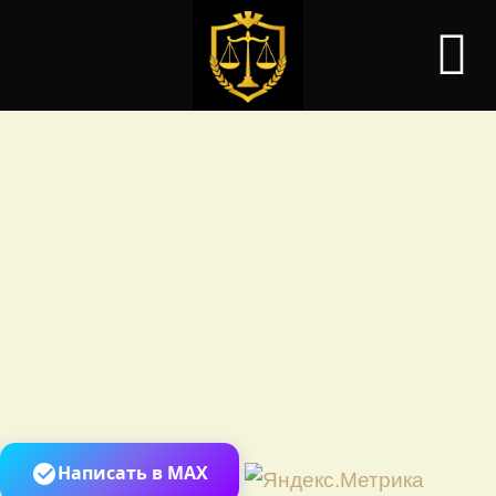
Перей
Написать в MAX
к