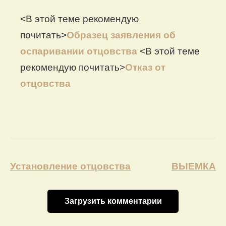
<В этой теме рекомендую
почитать>
Образец заявления об
оспаривании отцовства
<В этой теме
рекомендую почитать>
Отказ от
отцовства
Навигация
Установление отцовства
ВЫЕМКА
по
записям
Загрузить комментарии