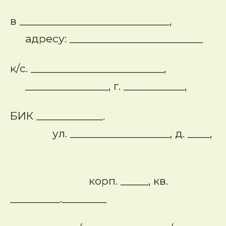
в ___________________________,
адресу: ________________________
к/с. ________________________,
_______________, г. ___________,
БИК ____________.
ул. __________________, д. ____,
корп. _____, кв.
_________.________