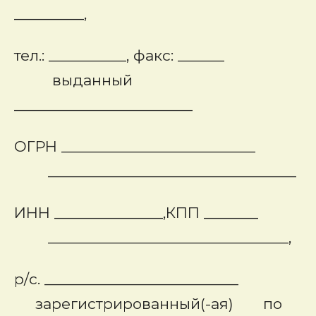
_________,
тел.: __________, факс: ______
выданный
_______________________
ОГРН _________________________
________________________________
ИНН ______________,КПП _______
_______________________________,
р/с. _________________________
зарегистрированный(-ая) по