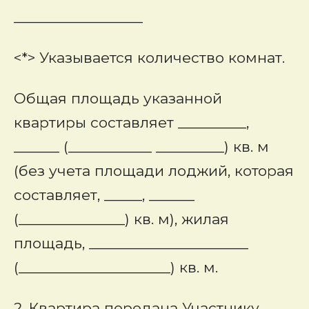
_________________
<*> Указывается количество комнат.
Общая площадь указанной
квартиры составляет _________,
______ (___________ _________) кв. м
(без учета площади лоджий, которая
составляет, _____, ______
(______________) кв. м), жилая
площадь, _____________________
(____________________) кв. м.
2. Квартира передана Участнику