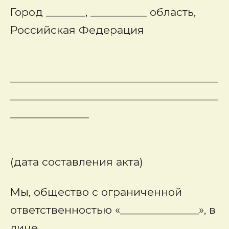
Город _______, __________ область,
Российская Федерация
_____________________________________
_____________________________________
______________
(дата составления акта)
Мы,
общество с ограниченной
ответственностью
«______________», в
лице,