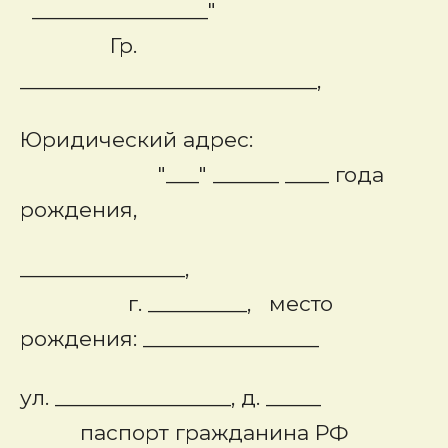
________________"
Гр.
___________________________,
Юридический адрес:
"___" ______ ____ года
рождения,
_______________,
г. _________, место
рождения: ________________
ул. ________________, д. _____
паспорт гражданина РФ