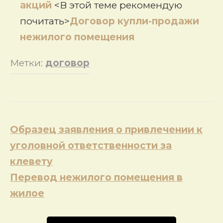
акций
<В этой теме рекомендую
почитать>
Договор купли-продажи
нежилого помещения
Метки:
договор
Навигация
Образец заявления о привлечении к
по
уголовной ответственности за
записям
клевету
Перевод нежилого помещения в
жилое