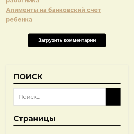
работника
записям
Алименты на банковский счет
ребенка
Загрузить комментарии
ПОИСК
Страницы