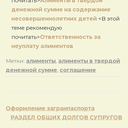
почитать>
Алименты в твердой
денежной сумме на содержание
несовершеннолетних детей
<В этой
теме рекомендую
почитать>
Ответственность за
неуплату алиментов
Метки:
алименты
,
алименты в твердой
денежной сумме
,
соглашение
Навигация
Оформление загранпаспорта
по
РАЗДЕЛ ОБЩИХ ДОЛГОВ СУПРУГОВ
записям