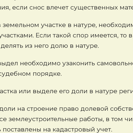
ия, если снос влечет существенных мат
земельном участке в натуре, необходим
астками. Если такой спор имеется, то
делять из него долю в натуре.
 выдел необходимо узаконить самоволь
 судебном порядке.
астка или выделе его доли в натуре рег
доли на строение право долевой собстве
е землеустроительные работы, в том ч
поставлены на кадастровый учет.