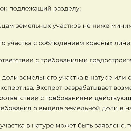
к подлежащий разделу;
м земельных участков не ниже миним
частка с соблюдением красных линий 
етствии с требованиями градостроите
оли земельного участка в натуре или ег
экспертиза. Эксперт разрабатывает воз
 соответствии с требованиями действующ
ребования о выделе земельной доли в на
частка в натуре может быть заявлено, т