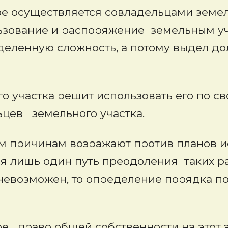
ре осуществляется совладельцами земел
льзование и распоряжение земельным у
еленную сложность, а потому выдел дол
 участка решит использовать его по св
ьцев земельного участка.
 причинам возражают против планов ис
тся лишь один путь преодоления таких р
и невозможен, то определение порядка 
уре право общей собственности на этот