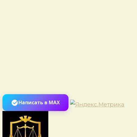
Пер
Написать в MAX
к
сод