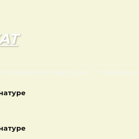
АТ
 Российского правосудия
Обработка 
 натуре
 натуре