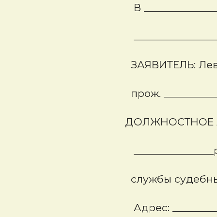
В ____________
_______________________
ЗАЯВИТЕЛЬ:
Ле
прож. _________________
ДОЛЖНОСТНОЕ ЛИ
_______________района отд
службы судебных прист
Адрес: ______________