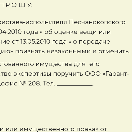
П Р О Ш У:
ристава-исполнителя Песчанокопского
04.2010 года « об оценке вещи или
е от 13.05.2010 года « о передаче
цию» признать незаконными и отменить.
стованного имущества для его
тво экспертизы поручить ООО «Гарант-
офис № 208. Тел. ___________.
и или имущественного права» от