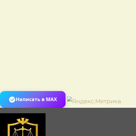
Пере
Написать в MAX
к
сод