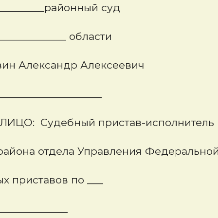
__________районный суд
_____ области
вин Александр Алексеевич
____________
ЦО:
Судебный пристав-исполнитель
ела Управления Федерально
авов по ___
_______