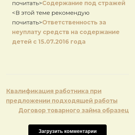
почитать>
Содержание под стражей
<В этой теме рекомендую
почитать>
Ответственность за
неуплату средств на содержание
детей с 15.07.2016 года
Навигация
Квалификация работника при
по
предложении подходящей работы
записям
Договор товарного займа образец
Загрузить комментарии