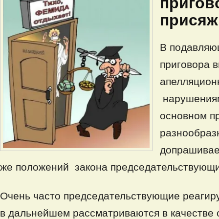
пригов
прися
В подавляю
приговора 
апелляцион
нарушениям
основном п
разнообраз
допрашивае
же положений закона председательствующи
Очень часто председательствующие реагиру
в дальнейшем рассматриваются в качестве 