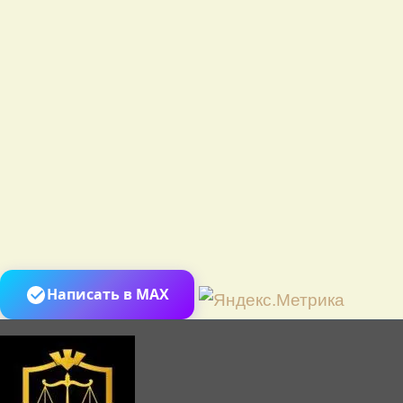
Перей
Написать в MAX
к
содер