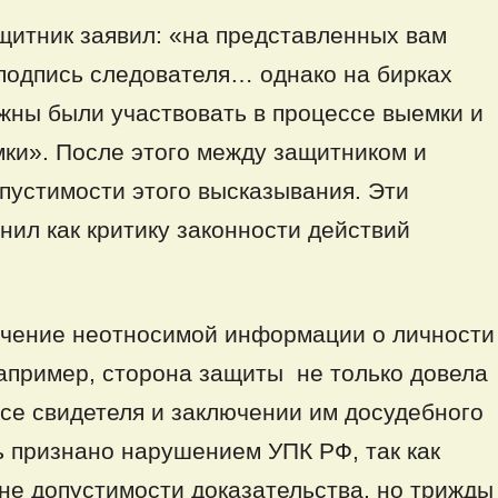
щитник заявил: «на представленных вам
подпись следователя… однако на бирках
жны были участвовать в процессе выемки и
ки». После этого между защитником и
пустимости этого высказывания. Эти
ил как критику законности действий
зучение неотносимой информации о личности
Например, сторона защиты не только довела
се свидетеля и заключении им досудебного
ь признано нарушением УПК РФ, так как
 не допустимости доказательства, но трижды