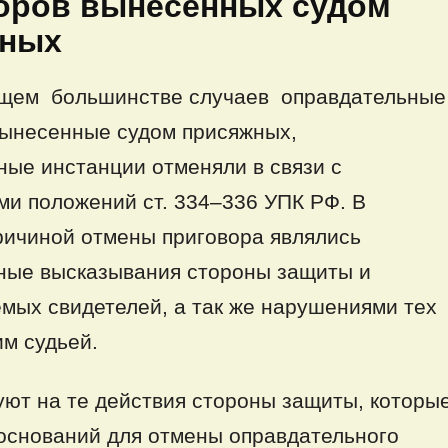
оров вынесенных судом
жных
щем большинстве случаев оправдательные
вынесенные судом присяжных,
ные инстанции отменяли в связи с
и положений ст. 334–336 УПК РФ. В
ричиной отмены приговора являлись
ные высказывания стороны защиты и
мых свидетелей, а так же нарушениями тех
м судьей.
ют на те действия стороны защиты, которы
оснований для отмены оправдательного