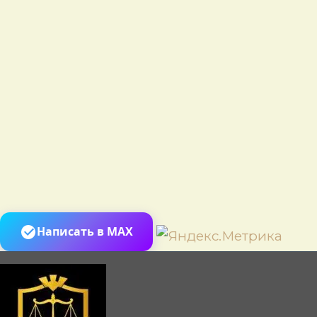
Пере
Написать в MAX
к
сод