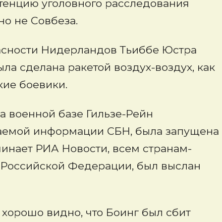
петенцию уголовного расследования
о не Совбеза.
асности Нидерландов Тьиббе Юстра
ла сделана ракетой воздух-воздух, как
кие боевики.
на военной базе Гильзе-Рейн
агаемой информации СБН, была запущена
минает РИА Новости, всем странам-
е Российской Федерации, был выслан
 хорошо видно, что Боинг был сбит