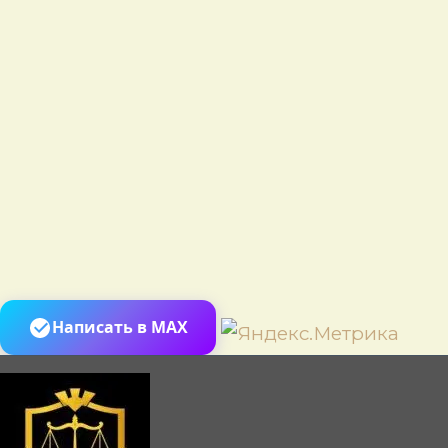
Пере
Написать в MAX
к
сод