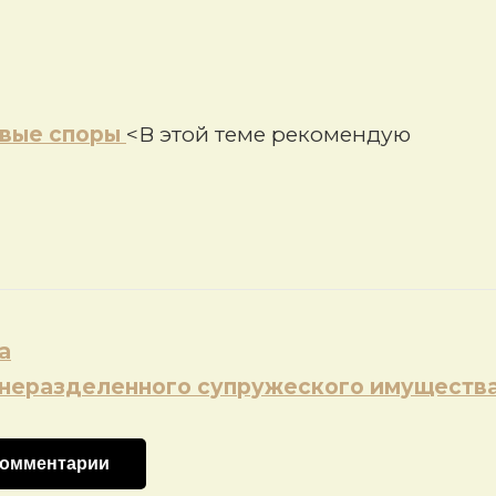
вые споры
<В этой теме рекомендую
а
неразделенного супружеского имуществ
комментарии