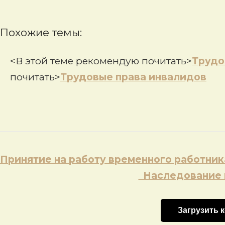
Похожие темы:
<В этой теме рекомендую почитать>
Трудо
почитать>
Трудовые права инвалидов
Навигация
Принятие на работу временного работник
по
Наследование 
записям
Загрузить 