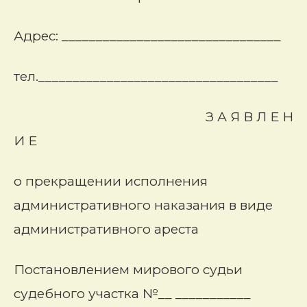
Адрес: ________________________________
тел.___________________________________
З А Я В Л Е Н
И Е
о прекращении исполнения
административного наказания в виде
административного ареста
Постановлением мирового судьи
судебного участка №__ ___________