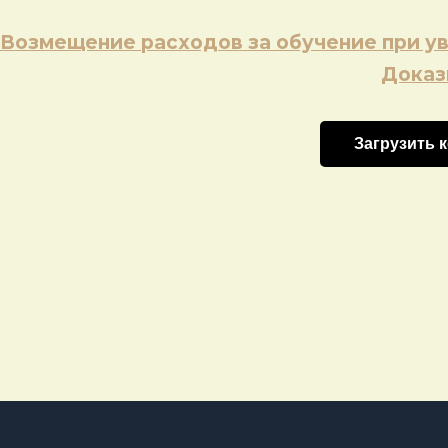
Навигация
Возмещение расходов за обучение при у
по
Доказ
записям
Загрузить 