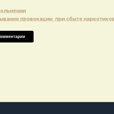
вольнении
ывание провокации при сбыте наркотико
комментарии