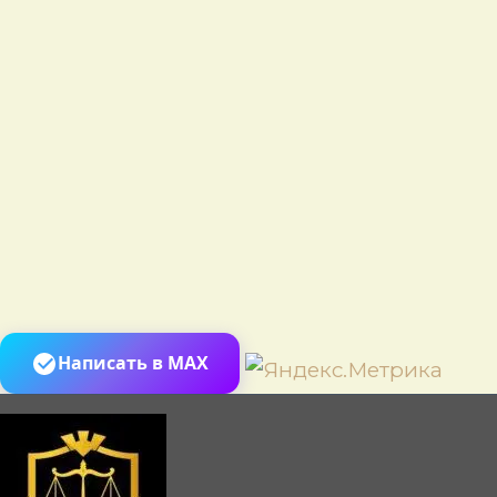
Пере
Написать в MAX
к
сод