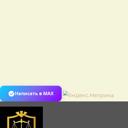
Пере
Написать в MAX
к
сод