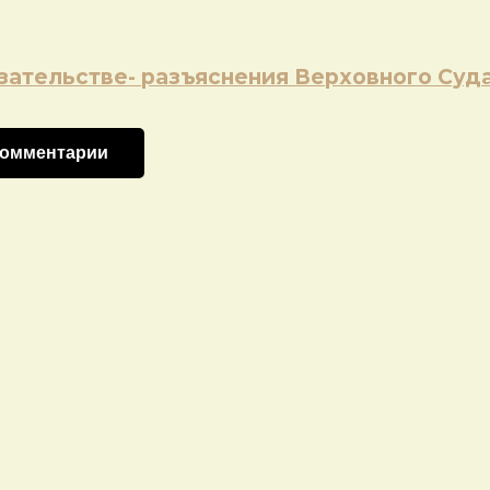
зательстве- разъяснения Верховного Суд
комментарии