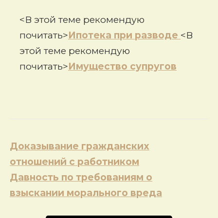
<В этой теме рекомендую
почитать>
Ипотека при разводе
<В
этой теме рекомендую
почитать>
Имущество супругов
Навигация
Доказывание гражданских
по
отношений c работником
записям
Давность по требованиям о
взыскании морального вреда