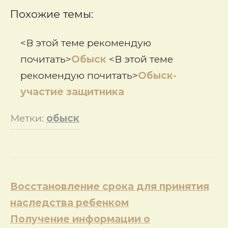
Похожие темы:
<В этой теме рекомендую
почитать>
Обыск
<В этой теме
рекомендую почитать>
Обыск-
участие защитника
Метки:
обыск
Навигация
Восстановление срока для принятия
по
наследства ребенком
записям
Получение информации о