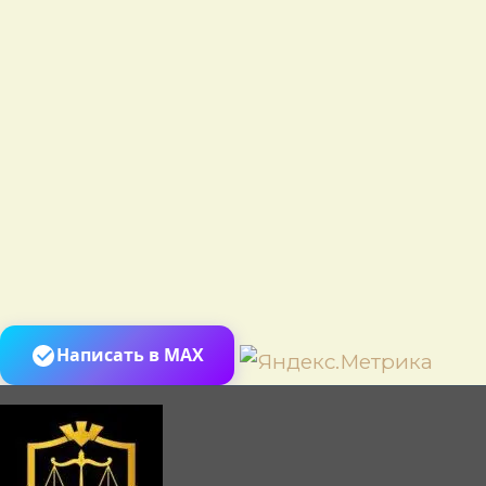
Пере
Написать в MAX
к
сод