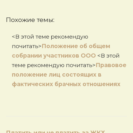
Похожие темы:
<В этой теме рекомендую
почитать>
Положение об общем
собрании участников ООО
<В этой
теме рекомендую почитать>
Правовое
положение лиц состоящих в
фактических брачных отношениях
Навигация
Платить или не платить за ЖКХ