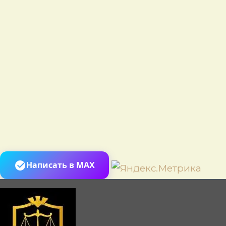
Пере
Написать в MAX
к
сод