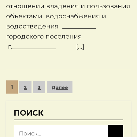
отношении владения и пользования
объектами водоснабжения и
водоотведения __________
городского поселения
г._____________ […]
Пагинация
1
2
3
Далее
записей
ПОИСК