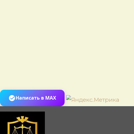
Пере
Написать в MAX
к
сод