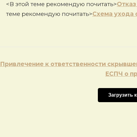
<В этой теме рекомендую почитать>
Отказ
теме рекомендую почитать>
Схема ухода 
Навигация
Привлечение к ответственности скрывше
по
ЕСПЧ о п
записям
Загрузить 