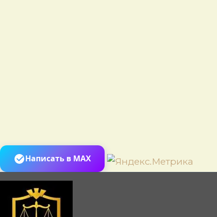
Пере
Написать в MAX
к
сод