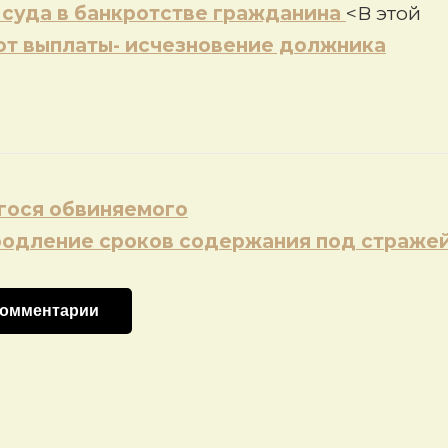
 суда в банкротстве гражданина
<В этой
от выплаты- исчезновение должника
гося обвиняемого
родление сроков содержания под страже
комментарии