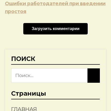
записям
Ошибки работодателей при введении
простоя
Загрузить комментарии
ПОИСК
Страницы
ГЛАВНАЯ