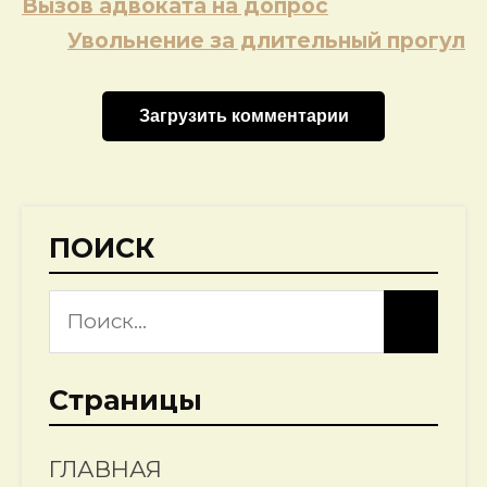
Навигация
Вызов адвоката на допрос
по
Увольнение за длительный прогул
записям
Загрузить комментарии
ПОИСК
Страницы
ГЛАВНАЯ