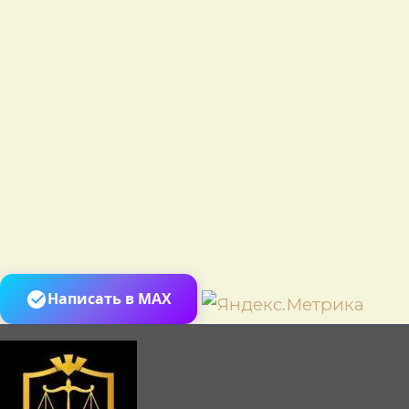
Пере
Написать в MAX
к
сод