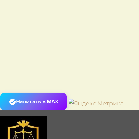
Пере
Написать в MAX
к
сод