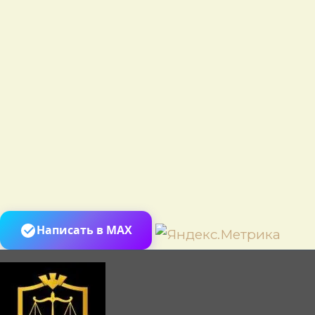
Пере
Написать в MAX
к
сод