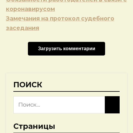
по
коронавирусом
записям
Замечания на протокол судебного
заседания
Загрузить комментарии
ПОИСК
Страницы