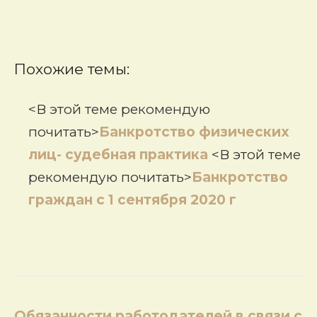
Похожие темы:
<В этой теме рекомендую
почитать>
Банкротство физических
лиц- судебная практика
<В этой теме
рекомендую почитать>
Банкротство
граждан с 1 сентября 2020 г
Навигация
Обязанности работодателей в связи с